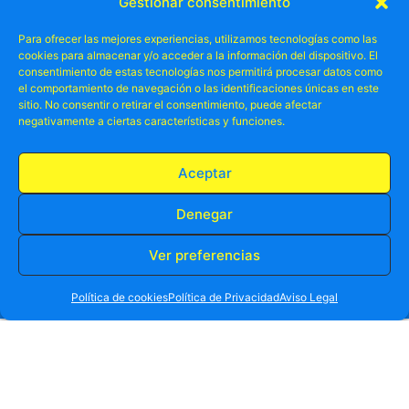
Gestionar consentimiento
Para ofrecer las mejores experiencias, utilizamos tecnologías como las
cookies para almacenar y/o acceder a la información del dispositivo. El
consentimiento de estas tecnologías nos permitirá procesar datos como
el comportamiento de navegación o las identificaciones únicas en este
sitio. No consentir o retirar el consentimiento, puede afectar
negativamente a ciertas características y funciones.
Aceptar
Denegar
Explora el Mundo con Nosotros y
Ver preferencias
RESERVA TU PLAZA AHORA
Reserva una Aventura Inolvidable
.
WHATSAPP
605 902 902
Política de cookies
Política de Privacidad
Aviso Legal
ia
Únete a miles de personas que confían en
nosotros cada año para crear recuerdos
ue
inolvidables. Experimenta la diferencia que