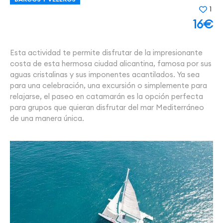
1
16€
Esta actividad te permite disfrutar de la impresionante
costa de esta hermosa ciudad alicantina, famosa por sus
aguas cristalinas y sus imponentes acantilados. Ya sea
para una celebración, una excursión o simplemente para
relajarse, el paseo en catamarán es la opción perfecta
para grupos que quieran disfrutar del mar Mediterráneo
de una manera única.