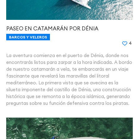
PASEO EN CATAMARÁN POR DÉNIA
BARCOS Y VELEROS
4
La aventura comienza en el puerto de Dénia, donde nos
encontrarás listos para zarpar a la hora indicada. A bordo
de nuestro catamarán a vela, te embarcarás en un viaje
fascinante que revelará las maravillas del litoral
mediterráneo. La primera vista que se avecina es la
silueta imponente del castillo de Dénia, una construcción
histórica que se remonta a la época islámica, generando
preguntas sobre su función defensiva contra los piratas.