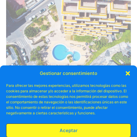
Gestionar consentimiento
APARTAMENTOS PICASSO BENIDORM
ALOJAMIENTOS
Para ofrecer las mejores experiencias, utilizamos tecnologías como las
4
cookies para almacenar y/o acceder a la información del dispositivo. El
consentimiento de estas tecnologías nos permitirá procesar datos como
Descubre la comodidad y la conveniencia en los
el comportamiento de navegación o las identificaciones únicas en este
sitio. No consentir o retirar el consentimiento, puede afectar
Apartamentos Picasso, estratégicamente ubicados en el
negativamente a ciertas características y funciones.
pintoresco Rincón de Loix en Benidorm. A solo 600
metros de la dorada playa de Levante y en proximidad al
bullicioso centro turístico, estos apartamentos ofrecen
Aceptar
un refugio sereno y acogedor. Sin embargo, ten en