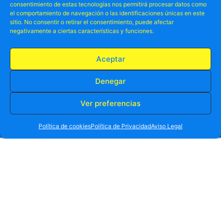
consentimiento de estas tecnologías nos permitirá procesar datos como
el comportamiento de navegación o las identificaciones únicas en este
sitio. No consentir o retirar el consentimiento, puede afectar
negativamente a ciertas características y funciones.
Aceptar
Otros ya lo
Denegar
disfrutado
han
.
Ver preferencias
RESERVA TU PLAZA AHORA
WHATSAPP
605 902 902
Política de cookies
Política de Privacidad
Aviso Legal