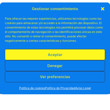
Otros ya lo
Gestionar consentimiento
disfrutado
han
.
Para ofrecer las mejores experiencias, utilizamos tecnologías como las
cookies para almacenar y/o acceder a la información del dispositivo. El
consentimiento de estas tecnologías nos permitirá procesar datos como
el comportamiento de navegación o las identificaciones únicas en este
sitio. No consentir o retirar el consentimiento, puede afectar
negativamente a ciertas características y funciones.
Aceptar
Denegar
Ver preferencias
RESERVA TU PLAZA AHORA
WHATSAPP
605 902 902
Política de cookies
Política de Privacidad
Aviso Legal