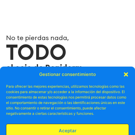
No te pierdas nada,
TODO
el ocio de Benidorm
Gestionar consentimiento
Suscríbete a nuestro newslletter y no te pierdas las
Para ofrecer las mejores experiencias, utilizamos tecnologías como las
mejores ofertas, promos relacionadas con el ocio en
cookies para almacenar y/o acceder a la información del dispositivo. El
Benidorm.
consentimiento de estas tecnologías nos permitirá procesar datos como
el comportamiento de navegación o las identificaciones únicas en este
sitio. No consentir o retirar el consentimiento, puede afectar
negativamente a ciertas características y funciones.
Aceptar