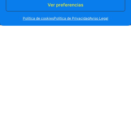
Ver preferencias
RESERVA TU PLAZA AHORA
WHATSAPP
605 902 902
Política de cookies
Política de Privacidad
Aviso Legal
Bienvenidos al paraiso,
bienvenidos a Benidorm
Embárcate en experiencias que no olvidarás nunca.
Disfruta del mar y de la mejor música abordo de
nuestros barcos, conquista los mares en Benidorm.
Ir al Blog