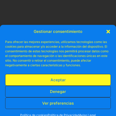
Gestionar consentimiento
Para ofrecer las mejores experiencias, utilizamos tecnologías como las
cookies para almacenar y/o acceder a la información del dispositivo. El
consentimiento de estas tecnologías nos permitirá procesar datos como
el comportamiento de navegación o las identificaciones únicas en este
* Todo lo que debes saber para pasarlo bien en Benid
sitio. No consentir o retirar el consentimiento, puede afectar
negativamente a ciertas características y funciones.
Aceptar
Denegar
Ver preferencias
RESERVA TU PLAZA AHORA
WHATSAPP
605 902 902
Política de cookies
Política de Privacidad
Aviso Legal