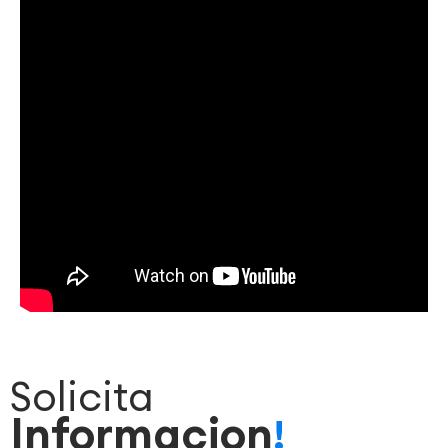
Solicita
Informacion
!